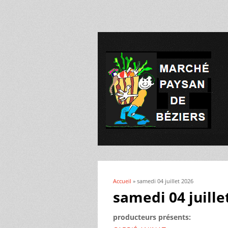
Accueil
» samedi 04 juillet 2026
Vous êtes ici
samedi 04 juille
producteurs présents: