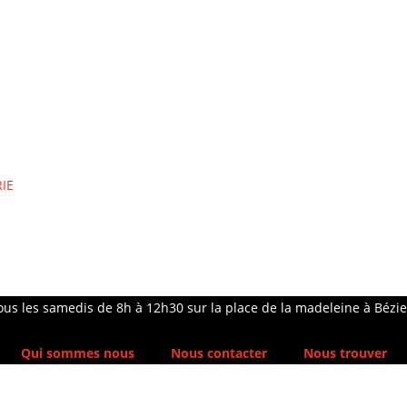
IE
ous les samedis de 8h à 12h30 sur la place de la madeleine à Bézie
Qui sommes nous
Nous contacter
Nous trouver