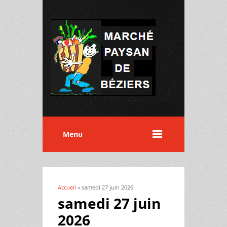
Menu
Accueil
» samedi 27 juin 2026
Vous êtes ici
samedi 27 juin
2026