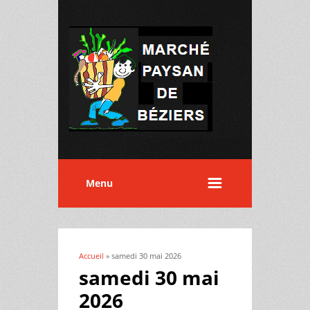
Menu
Accueil
» samedi 30 mai 2026
Vous êtes ici
samedi 30 mai
2026