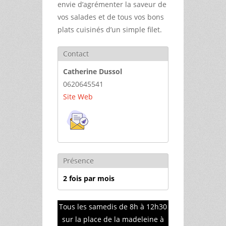
envie d’agrémenter la saveur de
vos salades et de tous vos bons
plats cuisinés d’un simple filet.
Contact
Catherine Dussol
0620645541
Site Web
Présence
2 fois par mois
Tous les samedis de 8h à 12h30
sur la place de la madeleine à