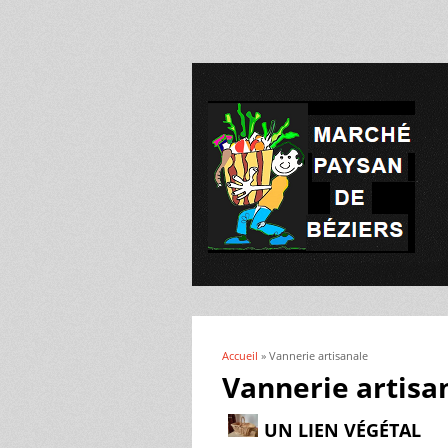
Accueil
» Vannerie artisanale
Vous êtes ici
Vannerie artisa
UN LIEN VÉGÉTAL