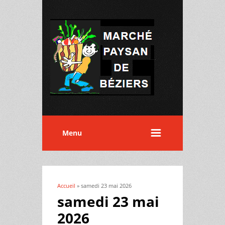
Menu
Accueil
» samedi 23 mai 2026
Vous êtes ici
samedi 23 mai
2026