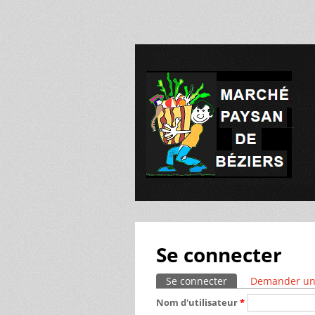
Se connecter
Se connecter
(onglet actif)
Demander un
Onglets principaux
Nom d'utilisateur
*