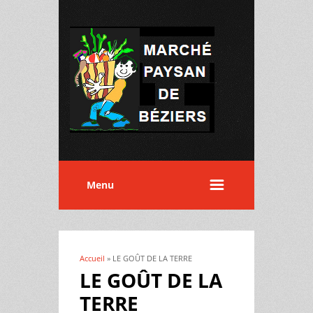
Menu
Accueil
» LE GOÛT DE LA TERRE
Vous êtes ici
LE GOÛT DE LA
TERRE