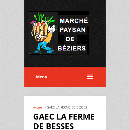
Menu
Accueil
» GAEC LA FERME DE BESSES
Vous êtes ici
GAEC LA FERME
DE BESSES